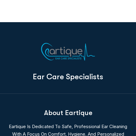
E
a
r
C
a
r
e
S
p
e
c
i
a
l
i
s
t
s
About Eartique
Eartique Is Dedicated To Safe, Professional Ear Cleaning
With A Focus On Comfort, Hygiene, And Personalized